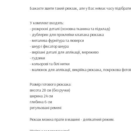
Бажаєте зшити такий рюкзак, але у Вас немає часу підібрат
У комплект входять:
- розкроєні деталі (основна тканина та підклад)
- дублерин для проклейки клапана рюкзака
- металева фурнітура та люверси
- шнур і фіксатор шнура
- вирізані деталі для аплікації, мереживо
- гудзики
- кольорові та білі нитки
- малюнок для аплікації, викрійка рюкзака, покрокова фотоі
Розмір готового рюкзака:
висота 28 см (без ручки)
ширина 24 см
глибина 6 см
регульовані ремені
Рюкзак можна прати в машині - делікатний режим.