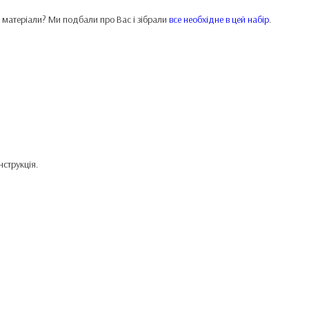
и матеріали? Ми подбали про Вас і зібрали
все необхідне в цей набір
.
нструкція.