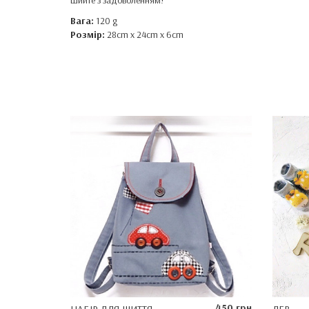
Шийте з задоволенням!
Вага:
120 g
Розмір:
28cm x 24cm x 6cm
450 грн