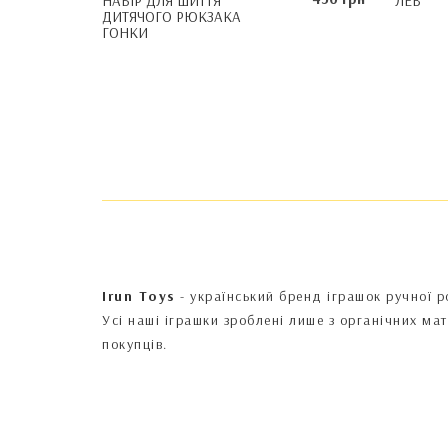
НАБІР ДЛЯ ШИТТЯ
ЛЕВ
ДИТЯЧОГО РЮКЗАКА
ГОНКИ
Irun Toys
- український бренд іграшок ручної р
Усі наші іграшки зроблені лише з органічних ма
покупців.