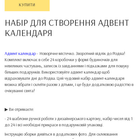
КУПИТИ
НАБІР ДЛЯ СТВОРЕННЯ АДВЕНТ
КАЛЕНДАРЯ
Адвент календар
- Новорічне містечко. Зворотний відлік до Різдва!
Комплект включає в себе 24 коробочки у формі будиночків для
невеликих частувань, записок із завданнями і підказками для пошуку
більших подарунків. Використовуйте адвент календар щоб
відраховувати дні до Різдва. Цей чудовий набір адвент-календаря
можна зібрати і склеїти разом з дітьми, і це буде додатковою радісттю в
очікуванні свята!
▶ Ви отримаєте:
- 24 шаблони ручної роботи з дизайнерського картону, набір чисел від 1
до 24 і всі необхідні прикраси в подарунковій упаковці.
Інструкцію зборки дивіться в додаткових фото. Для склеювання