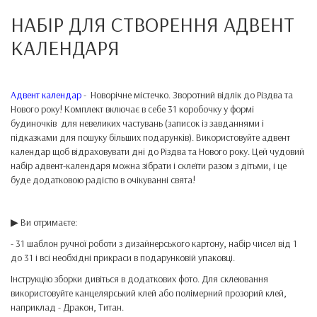
НАБІР ДЛЯ СТВОРЕННЯ АДВЕНТ
КАЛЕНДАРЯ
Адвент календар
- Новорічне містечко. Зворотний відлік до Різдва та
Нового року! Комплект включає в себе 31 коробочку у формі
будиночків для невеликих частувань (записок із завданнями і
підказками для пошуку більших подарунків). Використовуйте адвент
календар щоб відраховувати дні до Різдва та Нового року. Цей чудовий
набір адвент-календаря можна зібрати і склеїти разом з дітьми, і це
буде додатковою радістю в очікуванні свята!
▶ Ви отримаєте:
- 31 шаблон ручної роботи з дизайнерського картону, набір чисел від 1
до 31 і всі необхідні прикраси в подарунковій упаковці.
Інструкцію зборки дивіться в додаткових фото. Для склеювання
використовуйте канцелярський клей або полімерний прозорий клей,
наприклад - Дракон, Титан.