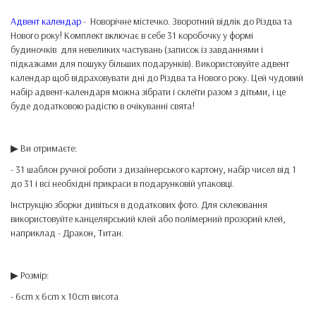
Адвент календар
- Новорічне містечко. Зворотний відлік до Різдва та
Нового року! Комплект включає в себе 31 коробочку у формі
будиночків для невеликих частувань (записок із завданнями і
підказками для пошуку більших подарунків). Використовуйте адвент
календар щоб відраховувати дні до Різдва та Нового року. Цей чудовий
набір адвент-календаря можна зібрати і склеїти разом з дітьми, і це
буде додатковою радістю в очікуванні свята!
▶ Ви отримаєте:
- 31 шаблон ручної роботи з дизайнерського картону, набір чисел від 1
до 31 і всі необхідні прикраси в подарунковій упаковці.
Інструкцію зборки дивіться в додаткових фото. Для склеювання
використовуйте канцелярський клей або полімерний прозорий клей,
наприклад - Дракон, Титан.
▶ Розмір:
- 6cm x 6cm x 10cm висота