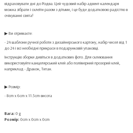
відраховувати дні до Різдва. Цей чудовий набір адвент-календаря
можна зібрати і склеїти разом з дітьми, і це буде додатковою радісттю в
очікуванні свята!
▶ Ви отримаєте:
- 24 шаблони ручної роботи з дизайнерського картону, набір чисел від 1
до 24 і всі необхідні прикраси в подарунковій упаковці.
Інструкцію зборки дивіться в додаткових фото. Для склеювання
використовуйте канцелярський клей або полімерний прозорий клей,
наприклад - Дракон, Титан.
▶ Розмір:
- 8cm x 6cm x 11.5cm висота
Вага:
0 g
Розмір:
0cm x 0cm x 0cm