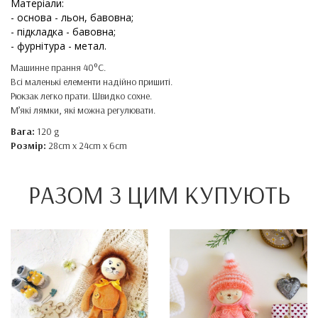
Матеріали:
- основа - льон, бавовна;
- підкладка - бавовна;
- фурнітура - метал.
Машинне прання 40°C.
Всі маленькі елементи надійно пришиті.
Рюкзак легко прати. Швидко сохне.
М’які лямки, які можна регулювати.
Вага:
120 g
Розмір:
28cm x 24cm x 6cm
РАЗОМ З ЦИМ КУПУЮТЬ