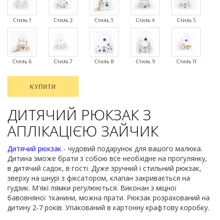
Стиль 1
Стиль 2
Стиль 3
Стиль 4
Стиль 5
Стиль 6
Стиль 7
Стиль 8
Стиль 9
Стиль 11
КУПИТИ
ДИТЯЧИЙ РЮКЗАК З
АПЛІКАЦІЄЮ ЗАЙЧИК
Дитячий рюкзак
- чудовий подарунок для вашого малюка.
Дитина зможе брати з собою все необхідне на прогулянку,
в дитячий садок, в гості. Дуже зручний і стильний рюкзак,
зверху на шнурі з фіксатором, клапан закривається на
гудзик. М'які лямки регулюються. Виконан з міцної
бавовняної тканини, можна прати. Рюкзак розрахований на
дитину 2-7 років. Упакований в картонну крафтову коробку.