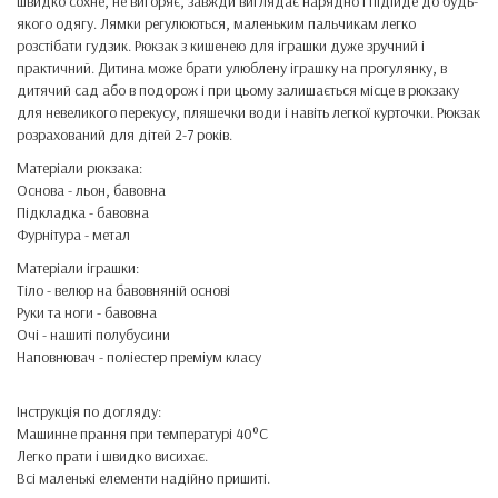
швидко сохне, не вигоряє, завжди виглядає нарядно і підійде до будь-
якого одягу. Лямки регулюються, маленьким пальчикам легко
розстібати гудзик. Рюкзак з кишенею для іграшки дуже зручний і
практичний. Дитина може брати улюблену іграшку на прогулянку, в
дитячий сад або в подорож і при цьому залишається місце в рюкзаку
для невеликого перекусу, пляшечки води і навіть легкої курточки. Рюкзак
розрахований для дітей 2-7 років.
Матеріали рюкзака:
Основа - льон, бавовна
Підкладка - бавовна
Фурнітура - метал
Матеріали іграшки:
Тіло - велюр на бавовняній основі
Руки та ноги - бавовна
Очі - нашиті полубусини
Наповнювач - поліестер преміум класу
Інструкція по догляду:
Машинне прання при температурі 40°C
Легко прати і швидко висихає.
Всі маленькі елементи надійно пришиті.