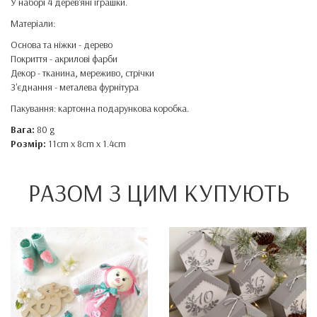
У наборі 4 дерев'яні іграшки.
Матеріали:
Основа та ніжки - дерево
Покриття - акрилові фарби
Декор - тканина, мереживо, стрічки
З'єднання - металева фурнітура
Пакування: картонна подарункова коробка.
Вага:
80 g
Розмір:
11cm x 8cm x 1.4cm
РАЗОМ З ЦИМ КУПУЮТЬ