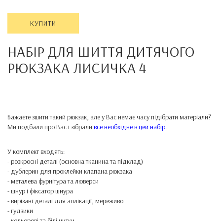
КУПИТИ
НАБІР ДЛЯ ШИТТЯ ДИТЯЧОГО
РЮКЗАКА
ЛИСИЧКА 4
Бажаєте зшити такий рюкзак, але у Вас немає часу підібрати матеріали?
Ми подбали про Вас і зібрали
все необхідне в цей набір
.
У комплект входять:
- розкроєні деталі (основна тканина та підклад)
- дублерин для проклейки клапана рюкзака
- металева фурнітура та люверси
- шнур і фіксатор шнура
- вирізані деталі для аплікації, мереживо
- гудзики
- кольорові та білі нитки