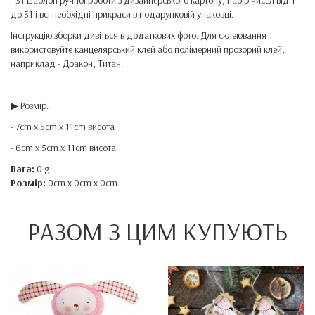
- 31 шаблон ручної роботи з дизайнерського картону, набір чисел від 1
до 31 і всі необхідні прикраси в подарунковій упаковці.
Інструкцію зборки дивіться в додаткових фото. Для склеювання
використовуйте канцелярський клей або полімерний прозорий клей,
наприклад - Дракон, Титан.
▶ Розмір:
- 7cm x 5cm x 11cm висота
- 6cm x 5cm x 11cm висота
Вага:
0 g
Розмір:
0cm x 0cm x 0cm
РАЗОМ З ЦИМ КУПУЮТЬ