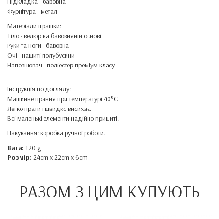
Підкладка - бавовна
Фурнітура - метал
Матеріали іграшки:
Тіло - велюр на бавовняній основі
Руки та ноги - бавовна
Очі - нашиті полубусини
Наповнювач - поліестер преміум класу
Інструкція по догляду:
Машинне прання при температурі 40°C
Легко прати і швидко висихає.
Всі маленькі елементи надійно пришиті.
Пакування: коробка ручної роботи.
Вага:
120 g
Розмір:
24cm x 22cm x 6cm
РАЗОМ З ЦИМ КУПУЮТЬ