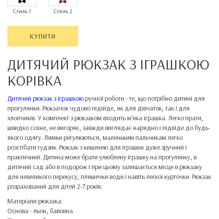
Стиль 1
Стиль 2
КУПИТИ
ДИТЯЧИЙ РЮКЗАК З ІГРАШКОЮ
КОРІВКА
Дитячий рюкзак з іграшкою
ручної роботи - те, що потрібно дитині для
прогулянки. Рюкзачок чудово підійде, як для дівчаток, так і для
хлопчиків. У комплект з рюкзаком входить м'яка іграшка. Легко прати,
швидко сохне, не вигоряє, завжди виглядає нарядно і підійде до будь-
якого одягу. Лямки регулюються, маленьким пальчикам легко
розстібати гудзик. Рюкзак з кишенею для іграшки дуже зручний і
практичний. Дитина може брати улюблену іграшку на прогулянку, в
дитячий сад або в подорож і при цьому залишається місце в рюкзаку
для невеликого перекусу, пляшечки води і навіть легкої курточки. Рюкзак
розрахований для дітей 2-7 років.
Матеріали рюкзака:
Основа - льон, бавовна