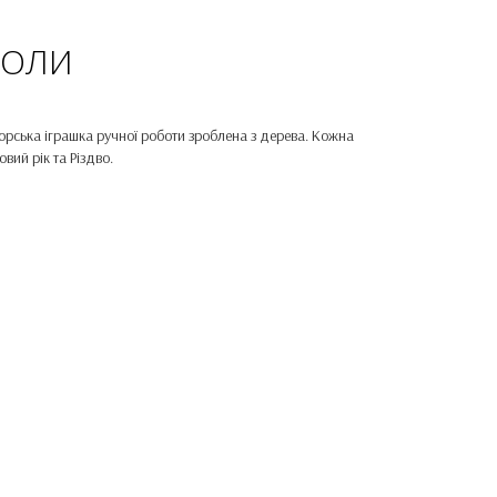
ГОЛИ
орська іграшка ручної роботи зроблена з дерева. Кожна
ий рік та Різдво.