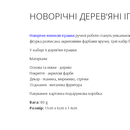
НОВОРІЧНІ ДЕРЕВ'ЯНІ 
Новорічні ялинкові іграшки
ручної роботи стануть унікально
фігурка розписана акриловими фарбами вручну. Цей набір б
У наборі 4 дерев'яні іграшки.
Матеріали:
Основа та ніжки - дерево
Покриття - акрилові фарби
Декор - тканина, мереживо, стрічки
З'єднання - металева фурнітура
Пакування: картонна подарункова коробка.
Вага:
80 g
Розмір:
11cm x 6cm x 1.4cm