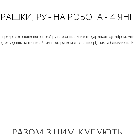
ІГРАШКИ, РУЧНА РОБОТА - 4 ЯН
ю прикрасою святкового інтер'єру та оригінальним подарунком-сувеніром. Авт
уде чудовим та незвичайним подарунком для ваших рідних та близьких на Нов
РАЗОМ З ЦИМ КУПУЮТЬ