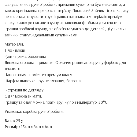
шанувальників ручної роботи, приємний сувенір на будь-яке свято, а
також оригінальна прикраса інтер'єру. Плюшевий Зайчик - іграшка, яку
не хочеться випускати з рук! Іграшка виконана з матеріалів преміум
класу, личко розписане вручну акриловими фарбами для текстилю.
Іграшки зроблені вручну, з любов’ю та увагою до деталей, ці унікальні
зайчики стануть ідеальними супутниками.
Матеріали:
Тіло - плюш
Руки - пряжа бавовняна
Лицьова сторона - трикотаж. Обличчя розписано вручну фарбою для
текстилю
Наповнювач - поліестер преміум класу
Шарф та шапочка - ручне в'язання, бавовна.
Інструкція по догляду:
Одяг можна знімати.
Іграшку та одяг можна прати вручну при температурі 30°C.
Упаковка: коробка ручної роботи.
Вага:
25 g
Розмір:
13cm x 8cm x 4cm