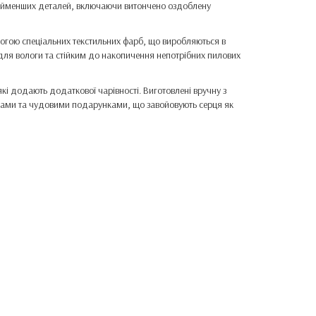
 найменших деталей, включаючи витончено оздоблену
огою спеціальних текстильних фарб, що виробляються в
ля вологи та стійким до накопичення непотрібних пилових
і додають додаткової чарівності. Виготовлені вручну з
онами та чудовими подарунками, що завойовують серця як