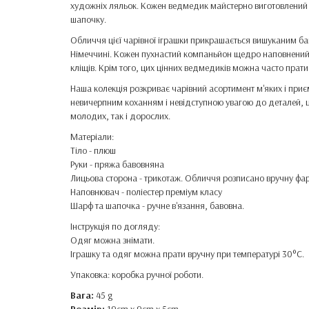
художніх ляльок. Кожен ведмедик майстерно виготовлений 
шапочку.
Обличчя цієї чарівної іграшки прикрашається вишуканим б
Німеччині. Кожен пухнастий компаньйон щедро наповнений 
кліщів. Крім того, цих цінних ведмедиків можна часто прати,
Наша колекція розкриває чарівний асортимент м'яких і приє
невичерпним коханням і невідступною увагою до деталей, 
молодих, так і дорослих.
Матеріали:
Тіло - плюш
Руки - пряжа бавовняна
Лицьова сторона - трикотаж. Обличчя розписано вручну фа
Наповнювач - поліестер преміум класу
Шарф та шапочка - ручне в'язання, бавовна.
Інструкція по догляду:
Одяг можна знімати.
Іграшку та одяг можна прати вручну при температурі 30°C.
Упаковка: коробка ручної роботи.
Вага:
45 g