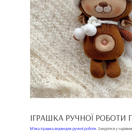
ІГРАШКА РУЧНОЇ РОБОТИ
М'яка іграшка ведмедик ручної роботи
.
Зануртеся у чарівни