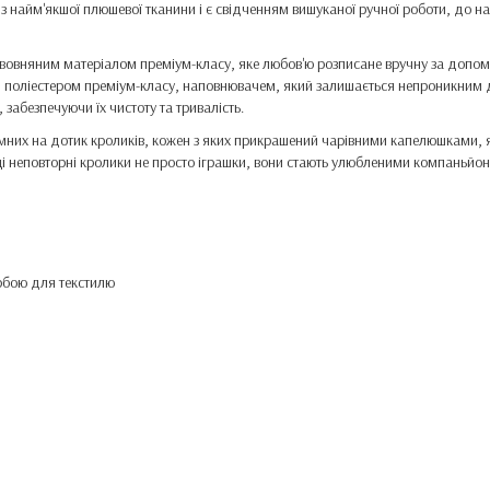
з найм'якшої плюшевої тканини і є свідченням вишуканої ручної роботи, до
авовняним матеріалом преміум-класу, яке любов'ю розписане вручну за допом
поліестером преміум-класу, наповнювачем, який залишається непроникним д
 забезпечуючи їх чистоту та тривалість.
мних на дотик кроликів, кожен з яких прикрашений чарівними капелюшками, як
ці неповторні кролики не просто іграшки, вони стають улюбленими компаньй
рбою для текстилю