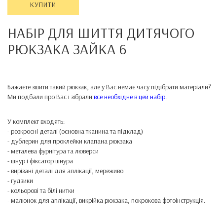
КУПИТИ
НАБІР ДЛЯ ШИТТЯ ДИТЯЧОГО
РЮКЗАКА
ЗАЙКА 6
Бажаєте зшити такий рюкзак, але у Вас немає часу підібрати матеріали?
Ми подбали про Вас і зібрали
все необхідне в цей набір
.
У комплект входять:
- розкроєні деталі (основна тканина та підклад)
- дублерин для проклейки клапана рюкзака
- металева фурнітура та люверси
- шнур і фіксатор шнура
- вирізані деталі для аплікації, мереживо
- гудзики
- кольорові та білі нитки
- малюнок для аплікації, викрійка рюкзака, покрокова фотоінструкція.