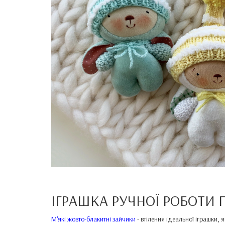
ІГРАШКА РУЧНОЇ РОБОТИ
М'які жовто-блакитні зайчики
- втілення ідеальної іграшки, 