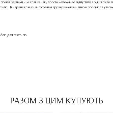
Плюшеві зайчики - це іграшка, яку просто неможливо відпустити з рук! Кожен е
илю. Ці чарівні іграшки виготовлені вручну з надзвичайною любов'ю та увагою
рбою для текстилю
РАЗОМ З ЦИМ КУПУЮТЬ