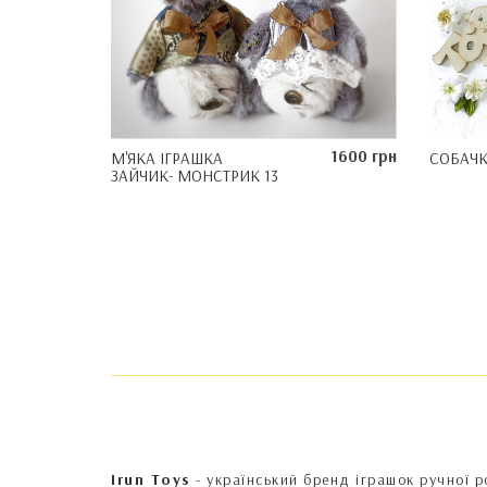
1600 грн
М'ЯКА ІГРАШКА
СОБАЧ
ЗАЙЧИК- МОНСТРИК 13
Irun Toys
- український бренд іграшок ручної р