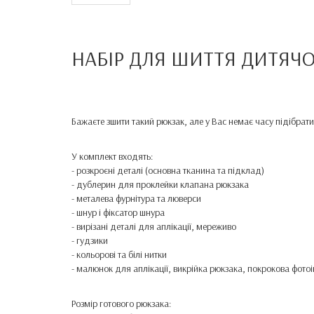
НАБІР ДЛЯ ШИТТЯ ДИТЯЧ
Бажаєте зшити такий рюкзак, але у Вас немає часу підібрат
У комплект входять:
- розкроєні деталі (основна тканина та підклад)
- дублерин для проклейки клапана рюкзака
- металева фурнітура та люверси
- шнур і фіксатор шнура
- вирізані деталі для аплікації, мереживо
- гудзики
- кольорові та білі нитки
- малюнок для аплікації, викрійка рюкзака, покрокова фотоі
Розмір готового рюкзака: