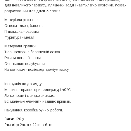
для невеликого перекусу, пляшечки води і навіть легкої курточки. Рюкзак
розрахований для дітей 2-7 років.
Матеріали рюкзака:
Основа - льон, бавовна
Підкладка - бавовна
Фурнітура - метал
Матеріали іграшки:
Тіло - велюр на бавовняній основі
Руки та ноги - бавовна
Очі - нашиті полубусини
Наповнювач - поліестер преміум класу
Інструкція по догляду:
Машинне прання при температурі 40°C
Легко прати і швидко висихає.
Всі маленькі елементи надійно пришиті.
Пакування: коробка ручної роботи.
Вага:
120 g
Розмір:
24cm x 22cm x 6cm