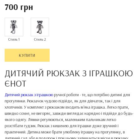
700 грн
Стиль 1
Стиль 2
КУПИТИ
ДИТЯЧИЙ РЮКЗАК З ІГРАШКОЮ
ЄНОТ
Дитячий рюкзак з іграшкою
ручної роботи - те, що потрібно дитині для
прогулянки. Рюкзачок чудово підійде, як для дівчаток, так і для
хлопчиків. У комплект з рюкзаком входить м'яка іграшка. Легко прати,
швидко сохне, не вигоряє, завжди виглядає нарядно і підійде до будь-
якого одягу. Лямки регулюються, маленьким пальчикам легко
розстібати гудзик. Рюкзак з кишенею для іграшки дуже зручний і
практичний. Дитина може брати улюблену іграшку на прогулянку, в
дитячий сад або в подорож і при цьому залишається місце в рюкзаку