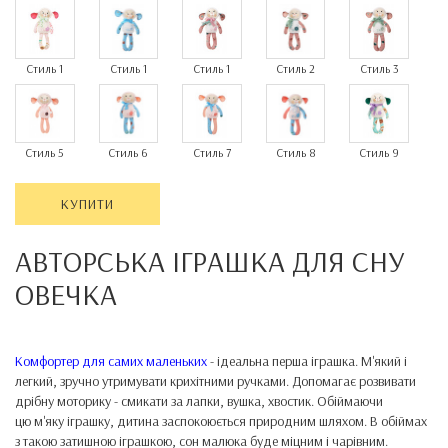
Стиль 1
Стиль 1
Стиль 1
Стиль 2
Стиль 3
Стиль 5
Стиль 6
Стиль 7
Стиль 8
Стиль 9
КУПИТИ
АВТОРСЬКА ІГРАШКА ДЛЯ СНУ
ОВЕЧКА
Комфортер для самих маленьких
- ідеальна перша іграшка. М'який і
легкий, зручно утримувати крихітними ручками. Допомагає розвивати
дрібну моторику - смикати за лапки, вушка, хвостик. Обіймаючи
цю м'яку іграшку, дитина заспокоюється природним шляхом. В обіймах
з такою затишною іграшкою, сон малюка буде міцним і чарівним.