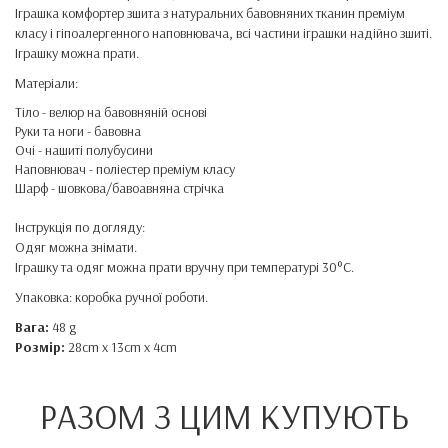
Іграшка комфортер зшита з натуральних бавовняних тканин преміум
класу і гіпоалергенного наповнювача, всі частини іграшки надійно зшиті.
Іграшку можна прати.
Матеріали:
Тіло - велюр на бавовняній основі
Руки та ноги - бавовна
Очі - нашиті полубусини
Наповнювач - поліестер преміум класу
Шарф - шовкова/бавоавняна стрічка
Інструкція по догляду:
Одяг можна знімати.
Іграшку та одяг можна прати вручну при температурі 30°C.
Упаковка: коробка ручної роботи.
Вага:
48 g
Розмір:
28cm x 13cm x 4cm
РАЗОМ З ЦИМ КУПУЮТЬ