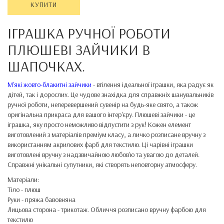
КУПИТИ
ІГРАШКА РУЧНОЇ РОБОТИ
ПЛЮШЕВІ ЗАЙЧИКИ В
ШАПОЧКАХ.
М'які жовто-блакитні зайчики
- втілення ідеальної іграшки, яка радує як
дітей, так і дорослих. Це чудове знахідка для справжніх шанувальників
ручної роботи, неперевершений сувенір на будь-яке свято, а також
оригінальна прикраса для вашого інтер'єру. Плюшеві зайчики - це
іграшка, яку просто неможливо відпустити з рук! Кожен елемент
виготовлений з матеріалів преміум класу, а личко розписане вручну з
використанням акрилових фарб для текстилю. Ці чарівні іграшки
виготовлені вручну з надзвичайною любов'ю та увагою до деталей.
Справжні унікальні супутники, які створять неповторну атмосферу.
Матеріали:
Тіло - плюш
Руки - пряжа бавовняна
Лицьова сторона - трикотаж. Обличчя розписано вручну фарбою для
текстилю