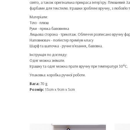
свято, а також оригінальна прикраса інтер'єру. Плюшевий За
фарбами для текстилю. Іграшки зроблені вручну, з любов’ю 
Матеріали:
Тіло - плюш
Руки - пряжа бавовняна
Лицьова сторона - трикотаж. Обличчя розписано вручну фа
Наповнювач - поліестер преміум класу
Шарф та шапочка - ручне в'язання, бавовна.
Інструкція по догляду:
Одяг можна знімати.
Іграшку та одяг можна прати вручну при температурі 30°C.
Упаковка: коробка ручної роботи.
Вага:
70 g
Розмір:
13cm x 9cm x 5cm