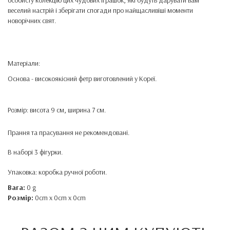
особисту колекцію цих чудових іграшок, які будуть дарувати вам
веселий настрій і зберігати спогади про найщасливіші моменти
новорічних свят.
Матеріали:
Основа - високоякісний фетр виготовлений у Кореї.
Розмір: висота 9 см, ширина 7 см.
Прання та прасування не рекомендовані.
В наборі 3 фігурки.
Упаковка: коробка ручної роботи.
Вага:
0 g
Розмір:
0cm x 0cm x 0cm