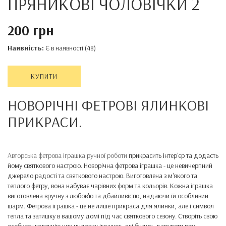
ПРЯНИКОВІ ЧОЛОВІЧКИ 2
200 грн
Наявність:
Є в наявності (48)
КУПИТИ
НОВОРІЧНІ ФЕТРОВІ ЯЛИНКОВІ
ПРИКРАСИ.
Авторська фетрова іграшка ручної роботи
прикрасить інтер'єр та додасть
йому святкового настрою. Новорічна фетрова іграшка - це невичерпний
джерело радості та святкового настрою. Виготовлена з м'якого та
теплого фетру, вона набуває чарівних форм та кольорів. Кожна іграшка
виготовлена вручну з любов'ю та дбайливістю, надаючи їй особливий
шарм. Фетрова іграшка - це не лише прикраса для ялинки, але і символ
тепла та затишку в вашому домі під час святкового сезону. Створіть свою