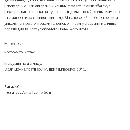
до дизайну, що робить кожен образ ляльки чи пупса особливим та
неповторним. Цей авторський комплект одягу не лише збагачує
гардероб вашої ляльки чи пупса, але й додає новий рівень вишуканості
та стилю до їх зовнішнього вигляду. Він створений, щоб підкреслити
унікальність кожної іграшки та допомогти вам у створенні магічних
образів для вашого улюбленого маленького друга.
Матеріали:
Костюм- трикотаж
Інструкція по догляду:
Одяг можна прати вручну при температурі 30°C.
Вага:
40 g
Розмір:
27cm x 12cm x 5cm