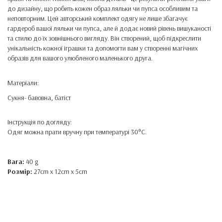
до дизайну, що робить кожен образ ляльки чи пупса особливим та
неповторним. Цей авторський комплект одягу не лише збагачує
гардероб вашої ляльки чи пупса, але й додає новий рівень вишуканості
та стилю до їх зовнішнього вигляду. Він створений, щоб підкреслити
унікальність кожної іграшки та допомогти вам у створенні магічних
образів для вашого улюбленого маленького друга.
Матеріали:
Сукня- бавовна, батіст
Інструкція по догляду:
Одяг можна прати вручну при температурі 30°C.
Вага:
40 g
Розмір:
27cm x 12cm x 5cm