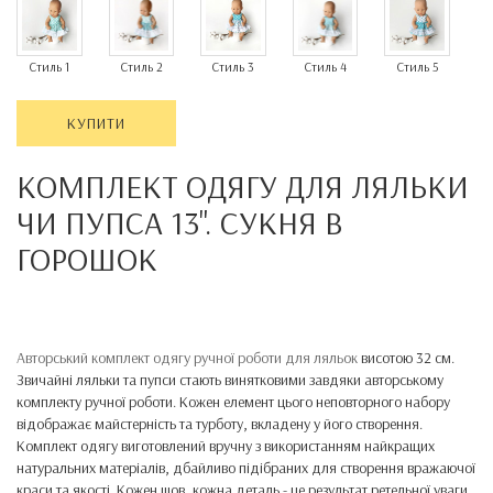
Стиль 1
Стиль 2
Стиль 3
Стиль 4
Стиль 5
КУПИТИ
КОМПЛЕКТ ОДЯГУ ДЛЯ ЛЯЛЬКИ
ЧИ ПУПСА 13". СУКНЯ В
ГОРОШОК
Авторський комплект одягу ручної роботи для ляльок
висотою 32 см.
Звичайні ляльки та пупси стають винятковими завдяки авторському
комплекту ручної роботи. Кожен елемент цього неповторного набору
відображає майстерність та турботу, вкладену у його створення.
Комплект одягу виготовлений вручну з використанням найкращих
натуральних матеріалів, дбайливо підібраних для створення вражаючої
краси та якості. Кожен шов, кожна деталь - це результат ретельної уваги