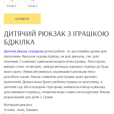
Стиль 1
Стиль 2
КУПИТИ
ДИТЯЧИЙ РЮКЗАК З ІГРАШКОЮ
БДЖІЛКА
Дитячий рюкзак з іграшкою
ручної роботи - те, що потрібно дитині для
прогулянки. Рюкзачок чудово підійде, як для дівчаток, так і для
хлопчиків. У комплект з рюкзаком входить м'яка іграшка. Легко прати,
швидко сохне, не вигоряє, завжди виглядає нарядно і підійде до будь-
якого одягу. Лямки регулюються, маленьким пальчикам легко
розстібати гудзик. Рюкзак з кишенею для іграшки дуже зручний і
практичний. Дитина може брати улюблену іграшку на прогулянку, в
дитячий сад або в подорож і при цьому залишається місце в рюкзаку
для невеликого перекусу, пляшечки води і навіть легкої курточки. Рюкзак
розрахований для дітей 2-7 років.
Матеріали рюкзака:
Основа - льон, бавовна