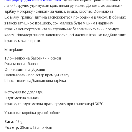
легкий, зручно утримувати крихітними ручками. Допомагає розвивати
дрібну моторику - смикати за лапки, вушка, хвостик. Обіймаючи
цю м'яку іграшку, дитина заспокоюється природним шляхом. В обіймах
з такою затишною іграшкою, сон малюка буде міцним і чарівним.
Іграшка комфортер зшита з натуральних бавовняних тканин преміум
класу і гіпоалергенного наповнювача, всі частини іграшки надійно зшиті.
Іграшку можна прати.
Матеріали:
Тіло - велюр на бавовняній основі
Руки та ноги - бавовна
Очі - нашиті полубусини
Наповнювач - поліестер преміум класу
Шарф - шовкова/бавоавняна стрічка
Інструкція по догляду:
Одяг можна знімати.
Іграшку та одяг можна прати вручну при температурі 30°C.
Упаковка: коробка ручної роботи.
Вага:
48 g
Розмір:
28cm x 13cm x 4cm