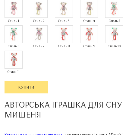
Стиль 1
Стиль 2
Стиль 3
Стиль 4
Стиль 5
Стиль 6
Стиль 7
Стиль 8
Стиль 9
Стиль 10
Стиль 11
КУПИТИ
АВТОРСЬКА ІГРАШКА ДЛЯ СНУ
МИШЕНЯ
Комфортер для самих маленьких
- ідеальна перша іграшка. М'який і