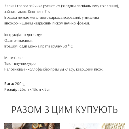
Лапки і голова зайчика рухаються (завдяки спеціальному кріпленню),
зайчик самостійно не
стоїть
.
Іграшка не має металевого каркаса всередині, утяжелена
високоочищеним кварцовим піском великої фракції.
Інструкція по догляду:
Одяг знімається.
Іграшку і одяг можна прати вручну 30 ° C
Матеріали:
Тіло - штучне хутро.
Наповнювач - холлофайбер преміум класу, кварцовий пісок.
Вага:
200 g
Розмір:
26cm x 13cm x 9cm
РАЗОМ З ЦИМ КУПУЮТЬ