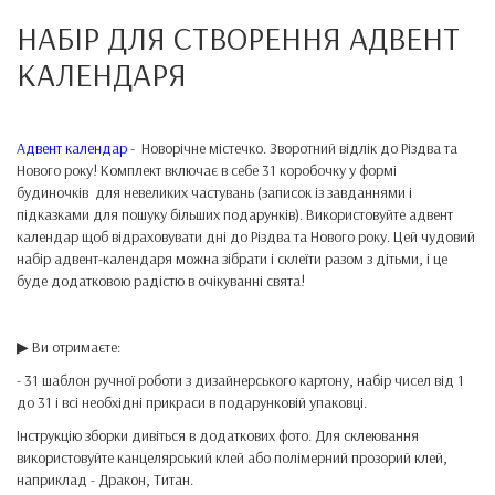
НАБІР ДЛЯ СТВОРЕННЯ АДВЕНТ
КАЛЕНДАРЯ
Адвент календар
- Новорічне містечко. Зворотний відлік до Різдва та
Нового року! Комплект включає в себе 31 коробочку у формі
будиночків для невеликих частувань (записок із завданнями і
підказками для пошуку більших подарунків). Використовуйте адвент
календар щоб відраховувати дні до Різдва та Нового року. Цей чудовий
набір адвент-календаря можна зібрати і склеїти разом з дітьми, і це
буде додатковою радістю в очікуванні свята!
▶ Ви отримаєте:
- 31 шаблон ручної роботи з дизайнерського картону, набір чисел від 1
до 31 і всі необхідні прикраси в подарунковій упаковці.
Інструкцію зборки дивіться в додаткових фото. Для склеювання
використовуйте канцелярський клей або полімерний прозорий клей,
наприклад - Дракон, Титан.