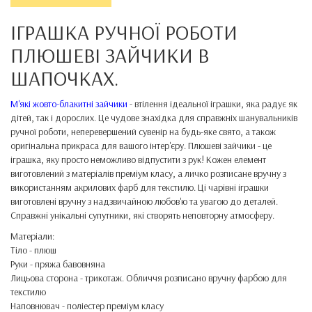
ІГРАШКА РУЧНОЇ РОБОТИ
ПЛЮШЕВІ ЗАЙЧИКИ В
ШАПОЧКАХ.
М'які жовто-блакитні зайчики
- втілення ідеальної іграшки, яка радує як
дітей, так і дорослих. Це чудове знахідка для справжніх шанувальників
ручної роботи, неперевершений сувенір на будь-яке свято, а також
оригінальна прикраса для вашого інтер'єру. Плюшеві зайчики - це
іграшка, яку просто неможливо відпустити з рук! Кожен елемент
виготовлений з матеріалів преміум класу, а личко розписане вручну з
використанням акрилових фарб для текстилю. Ці чарівні іграшки
виготовлені вручну з надзвичайною любов'ю та увагою до деталей.
Справжні унікальні супутники, які створять неповторну атмосферу.
Матеріали:
Тіло - плюш
Руки - пряжа бавовняна
Лицьова сторона - трикотаж. Обличчя розписано вручну фарбою для
текстилю
Наповнювач - поліестер преміум класу