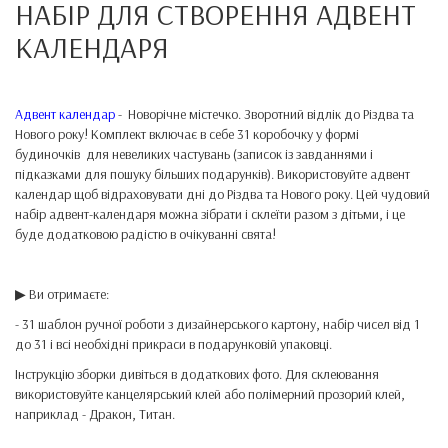
НАБІР ДЛЯ СТВОРЕННЯ АДВЕНТ
КАЛЕНДАРЯ
Адвент календар
- Новорічне містечко. Зворотний відлік до Різдва та
Нового року! Комплект включає в себе 31 коробочку у формі
будиночків для невеликих частувань (записок із завданнями і
підказками для пошуку більших подарунків). Використовуйте адвент
календар щоб відраховувати дні до Різдва та Нового року. Цей чудовий
набір адвент-календаря можна зібрати і склеїти разом з дітьми, і це
буде додатковою радістю в очікуванні свята!
▶ Ви отримаєте:
- 31 шаблон ручної роботи з дизайнерського картону, набір чисел від 1
до 31 і всі необхідні прикраси в подарунковій упаковці.
Інструкцію зборки дивіться в додаткових фото. Для склеювання
використовуйте канцелярський клей або полімерний прозорий клей,
наприклад - Дракон, Титан.