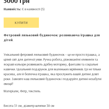
5000 грн
Наявність:
Є в наявності (5)
КУПИТИ
Фетровий ляльковий будиночок: розвиваюча іграшка для
дітей
.
Унікальний фетровий ляльковий будиночок – це не просто іграшка, а
цілий світ для дитячої уяви. Ручна робота, різноманітні елементи та
яскраві кольори розвивають дрібну моторику, фантазію та соціальні
навички. Ідеальний подарунок для маленьких мрійників. Це не тільки
красива, але й безпечна іграшка, яка прослужить вашій дитині довгі
роки. Замовте наш ляльковий будиночок і подаруйте дитині незабутні
емоції!
Матеріали; Фетр, текстиль.
Висота 31 см, діаметр шляпки 38 см