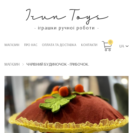
Irun Toys
іграшки ручної роботи
-
-
0
МАГАЗИН
ПРО НАС
OПЛАТА ТА ДОСТАВКА
КОНТАКТИ
UA
ЧАРІВНИЙ БУДИНОЧОК - ГРИБОЧОК.
МАГАЗИН