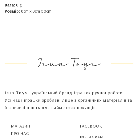
Вага:
0 g
Розмір:
0cm x 0cm x 0cm
Irun Toys
Irun Toys
- український бренд іграшок ручної роботи.
Усі наші іграшки зроблені лише з органічних матеріалів та
безпечені навіть для найменших покупців.
МАГАЗИН
FACEBOOK
ПРО НАС
INSTAGRAM