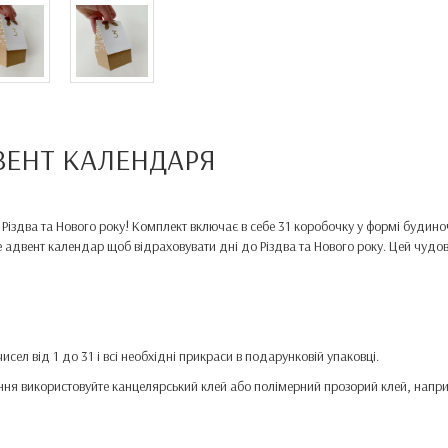
ВЕНТ КАЛЕНДАРЯ
 Різдва та Нового року! Комплект включає в себе 31 коробочку у формі будино
адвент календар щоб відраховувати дні до Різдва та Нового року. Цей чудов
исел від 1 до 31 і всі необхідні прикраси в подарунковій упаковці.
ання використовуйте канцелярський клей або полімерний прозорий клей, напри