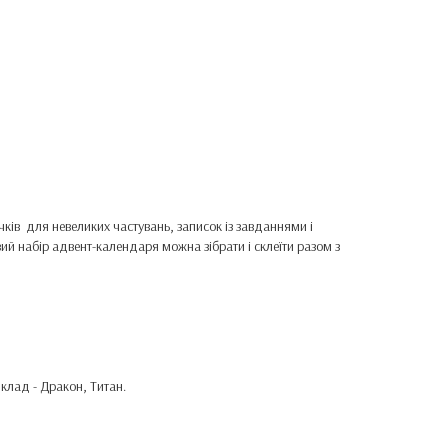
чків для невеликих частувань, записок із завданнями і
ий набір адвент-календаря можна зібрати і склеїти разом з
клад - Дракон, Титан.