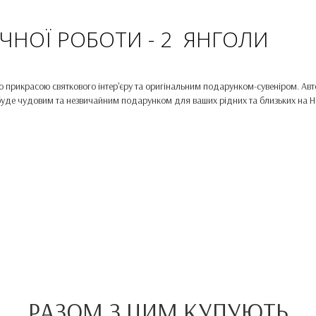
УЧНОЇ РОБОТИ - 2 ЯНГОЛИ
ю прикрасою святкового інтер'єру та оригінальним подарунком-сувеніром. Авт
уде чудовим та незвичайним подарунком для ваших рідних та близьких на Нов
РАЗОМ З ЦИМ КУПУЮТЬ