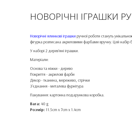
НОВОРІЧНІ ІГРАШКИ Р
Новорічні ялинкові іграшки
ручної роботи стануть унікально
фігурка розписана акриловими фарбами вручну. Цей набір б
У наборі 2 дерев'яні іграшки.
Матеріали:
Основа та ніжки - дерево
Покриття - акрилові фарби
Декор - тканина, мереживо, стрічки
З'єднання - металева фурнітура
Пакування: картонна подарункова коробка.
Вага:
40 g
Розмір:
11.5cm x 7cm x 1.4cm