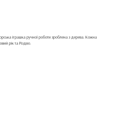
орська іграшка ручної роботи зроблена з дерева. Кожна
ий рік та Різдво.