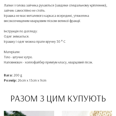
Лапки і голова зайчика рухаються (завдяки спеціальному кріпленню),
зайчик самостійно не
стоїть
.
Іграшка не має металевого каркаса всередині, утяжелена
високоочищеним кварцовим піском великої фракції.
Інструкція по догляду:
Одяг знімається.
Іграшку і одяг можна прати вручну 30 ° C
Матеріали:
Тіло - штучне хутро.
Наповнювач - холлофайбер преміум класу, кварцовий пісок.
Вага:
200 g
Розмір:
26cm x 13cm x 9cm
РАЗОМ З ЦИМ КУПУЮТЬ