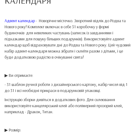
КАЛЕНДАРЯ
Адвент календар
- Новорічне містечко. Зворотний відлік до Різдва та
Нового року! Комплект включає в себе 31 коробочку у формі
будиночків для невеликих частувань (записок із завданнями і
підказками для пошуку більших подарунків). Використовуйте адвент
календар щоб відраховувати дні до Різдва та Нового року. Цей чудовий
набір адвент-календаря можна зібрати і склеїти разом з дітьми, і це
буде додатковою радістю в очікуванні свята!
▶ Ви отримаєте:
- 31 шаблон ручної роботи з дизайнерського картону, набір чисел від 1
до 31 і всі необхідні прикраси в подарунковій упаковці.
Інструкцію зборки дивіться в додаткових фото. Для склеювання
використовуйте канцелярський клей або полімерний прозорий клей,
наприклад - Дракон, Титан.
▶ Розмір: