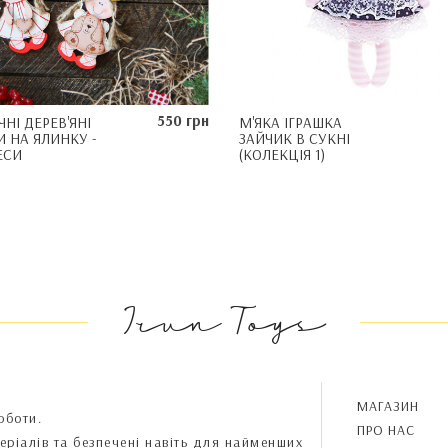
550 грн
НІ ДЕРЕВ'ЯНІ
М'ЯКА ІГРАШКА
И НА ЯЛИНКУ -
ЗАЙЧИК В СУКНІ
ЕСИ
(КОЛЕКЦІЯ 1)
Irun Toys
МАГАЗИН
оботи.
ПРО НАС
теріалів та безпечені навіть для найменших