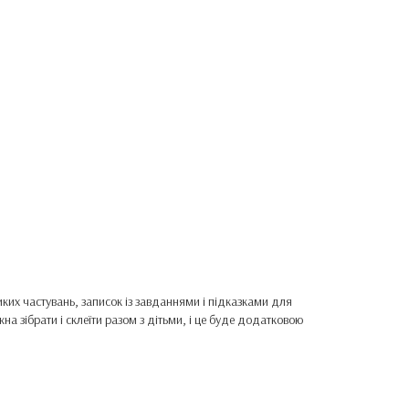
иких частувань, записок із завданнями і підказками для
 зібрати і склеїти разом з дітьми, і це буде додатковою