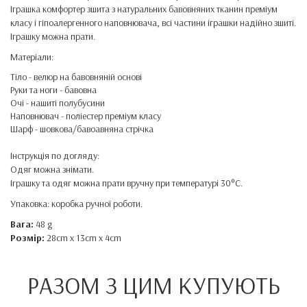
Іграшка комфортер зшита з натуральних бавовняних тканин преміум
класу і гіпоалергенного наповнювача, всі частини іграшки надійно зшиті.
Іграшку можна прати.
Матеріали:
Тіло - велюр на бавовняній основі
Руки та ноги - бавовна
Очі - нашиті полубусини
Наповнювач - поліестер преміум класу
Шарф - шовкова/бавоавняна стрічка
Інструкція по догляду:
Одяг можна знімати.
Іграшку та одяг можна прати вручну при температурі 30°C.
Упаковка: коробка ручної роботи.
Вага:
48 g
Розмір:
28cm x 13cm x 4cm
РАЗОМ З ЦИМ КУПУЮТЬ