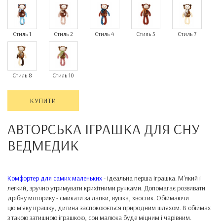
Стиль 1
Стиль 2
Стиль 4
Стиль 5
Стиль 7
Стиль 8
Стиль 10
КУПИТИ
АВТОРСЬКА ІГРАШКА ДЛЯ СНУ
ВЕДМЕДИК
Комфортер для самих маленьких
- ідеальна перша іграшка. М'який і
легкий, зручно утримувати крихітними ручками. Допомагає розвивати
дрібну моторику - смикати за лапки, вушка, хвостик. Обіймаючи
цю м'яку іграшку, дитина заспокоюється природним шляхом. В обіймах
з такою затишною іграшкою, сон малюка буде міцним і чарівним.