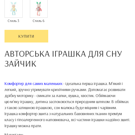
Стиль 3
Стиль 6
КУПИТИ
АВТОРСЬКА ІГРАШКА ДЛЯ СНУ
ЗАЙЧИК
Комфортер для самих маленьких
- ідеальна перша іграшка. М'який і
легкий, зручно утримувати крихітними ручками. Допомагає розвивати
дрібну моторику - смикати за лапки, вушка, хвостик. Обіймаючи
цю м'яку іграшку, дитина заспокоюється природним шляхом. В обіймах
з такою затишною іграшкою, сон малюка буде міцним і чарівним.
Іграшка комфортер зшита з натуральних бавовняних тканин преміум
класу і гіпоалергенного наповнювача, всі частини іграшки надійно зшиті.
Іграшку можна прати.
Матеріали: