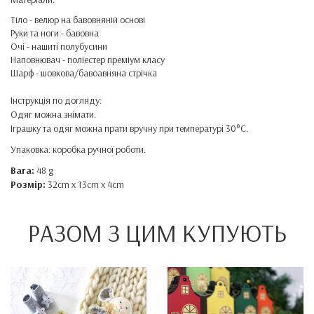
Тіло - велюр на бавовняній основі
Руки та ноги - бавовна
Очі - нашиті полубусини
Наповнювач - поліестер преміум класу
Шарф - шовкова/бавоавняна стрічка
Інструкція по догляду:
Одяг можна знімати.
Іграшку та одяг можна прати вручну при температурі 30°C.
Упаковка: коробка ручної роботи.
Вага:
48 g
Розмір:
32cm x 13cm x 4cm
РАЗОМ З ЦИМ КУПУЮТЬ